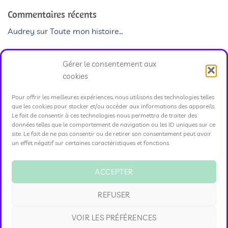
Commentaires récents
Audrey
sur
Toute mon histoire…
Audrey
sur
Partage tes contacts de professionnels de
Gérer le consentement aux
santé qui t’aident pour le soulagement des douleurs
cookies
chroniques
Audrey
sur
Une pratique de qigong pour les yeux
Pour offrir les meilleures expériences, nous utilisons des technologies telles
que les cookies pour stocker et/ou accéder aux informations des appareils.
Le fait de consentir à ces technologies nous permettra de traiter des
Audrey
sur
Pratique semaine 1
données telles que le comportement de navigation ou les ID uniques sur ce
site. Le fait de ne pas consentir ou de retirer son consentement peut avoir
Audrey
sur
La résonance (ganying)
un effet négatif sur certaines caractéristiques et fonctions.
ACCEPTER
REFUSER
Visa
MasterCard
Cash
PayPal
VOIR LES PRÉFÉRENCES
On
MENTIONS LÉGALES
POLITIQUE DE CONFIDENTIALITÉ