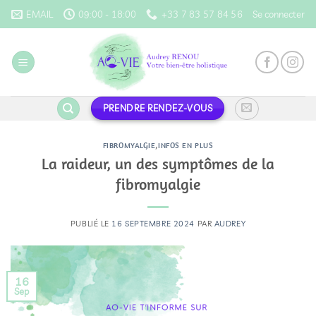
Passer
EMAIL
09:00 - 18:00
+33 7 83 57 84 56
Se connecter
au
contenu
PRENDRE RENDEZ-VOUS
FIBROMYALGIE
,
INFOS EN PLUS
La raideur, un des symptômes de la
fibromyalgie
PUBLIÉ LE
16 SEPTEMBRE 2024
PAR
AUDREY
16
Sep