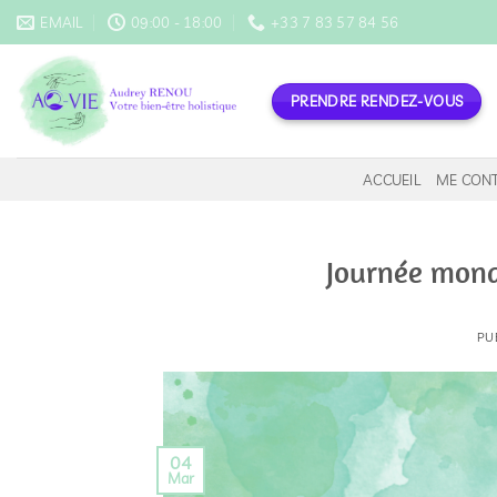
Passer
EMAIL
09:00 - 18:00
+33 7 83 57 84 56
au
contenu
PRENDRE RENDEZ-VOUS
ACCUEIL
ME CON
Journée mondi
PU
04
Mar